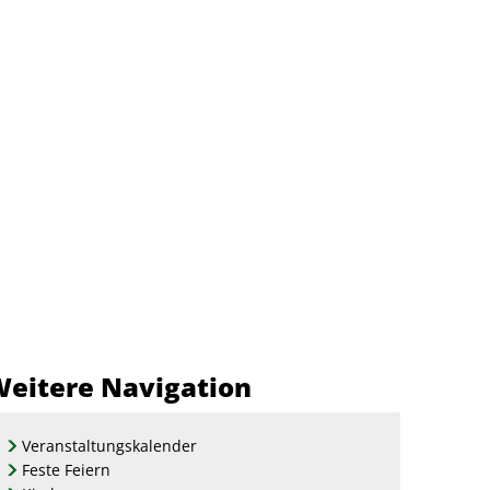
A
A
eit
Menü
Suche
A
eitere Navigation
Veranstaltungskalender
Feste Feiern