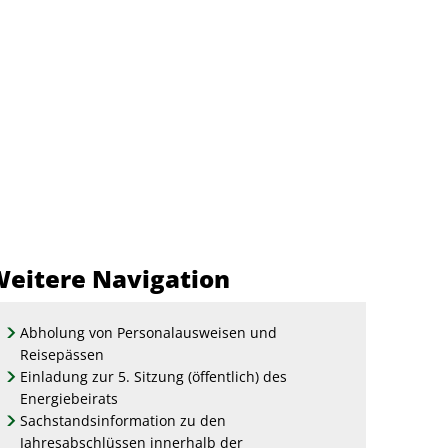
A
A
eit
Menü
Suche
A
eitere Navigation
Abholung von Personalausweisen und
Reisepässen
Einladung zur 5. Sitzung (öffentlich) des
Energiebeirats
Sachstandsinformation zu den
Jahresabschlüssen innerhalb der