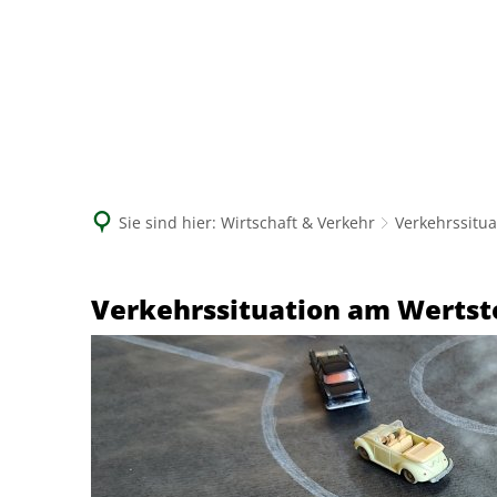
Sie sind hier:
Wirtschaft & Verkehr
Verkehrssitu
Verkehrssituation
Verkehrssituation am Werts
am
Wertstoffhof
Bodenheim