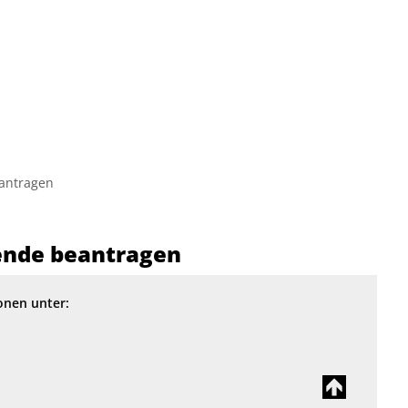
Hinweise zur Barrierefreih
antragen
ende beantragen
onen unter: