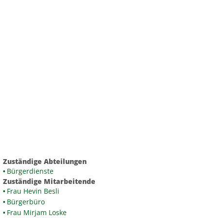
A
A
eit
Menü
Suche
A
Zuständige Abteilungen
Bürgerdienste
Zuständige Mitarbeitende
Frau Hevin Besli
Bürgerbüro
Frau Mirjam Loske