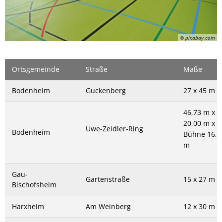
© pixabay.com
Ortsgemeinde
Straße
Maße
Bodenheim
Guckenberg
27 x 45 m
46,73 m x 
20,00 m x 
Uwe-Zeidler-Ring
Bodenheim
Bühne 16,8
m
Gau-
Gartenstraße
15 x 27 m
Bischofsheim
Harxheim
Am Weinberg
12 x 30 m